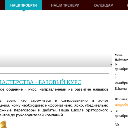
НАШІ ПРОЕКТИ
НАШИ ТРЕНЕРИ
КАЛЕНДАР
Меню
Найближч
6
декабря
:
1
АСТЕРСТВА - БАЗОВЫЙ КУРС
октября
Школа о
ное общение - курс, направленный на развитие навыков
.
Формат 
ны всем, кто стремиться к саморазвитию и хочет
подроб
щения, кому необходимо информативно, ярко, убедительно
ложные переговоры и дебаты. Наша Школа ораторского
31
удентов до руководителей компаний.
декабря
:
30