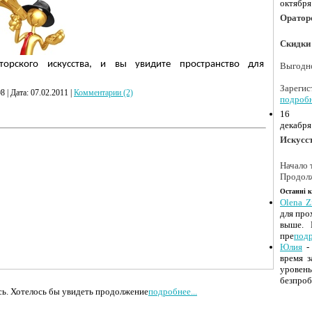
октября
Оратор
Скидки 
орского искусства, и вы увидите пространство для
Выгодно
Зарег
8 | Дата:
07.02.2011
|
Комментарии (2)
подроб
16
декабря
Искусс
Начало 
Продолж
Останні 
Olena Z
для про
выше. 
пре
подр
Юлия
- 
время 
урове
безпроб
ось. Хотелось бы увидеть продолжение
подробнее...