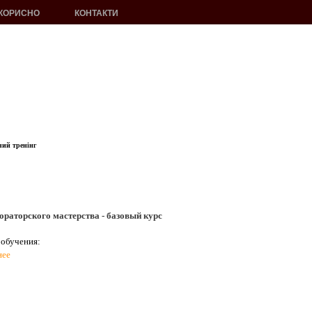
КОРИСНО
КОНТАКТИ
ий тренінг
раторского мастерства - базовый курс
обучения:
нее