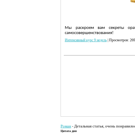
Мы раскроем вам секреты орат
самосовершенствования!
Интенсивный курс 9 недель
| Просмотров: 269
Роман
- Детальная статья, очень понравил
Цитата дня