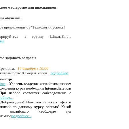
ское мастерство для школьников
на обучение:
е предложение от "Технологии успеха!
истрируйтесь в группу Школы&nb...
нее
тво задавать вопросы
тренинга:
14 декабря в 10:00
ительность: 8 академ. часов...
подробнее
коментарі
ima
- Уровень владения английским языком
хождения курса необходим Intermediate или
При наборе состоится собеседование с
обнее...
Добрый день! Известен ли уже график и
занятий по данному курсу осенью? Какой
нь английского необходим для
лемног
подробнее...