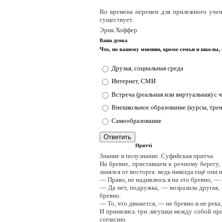
Во времена перемен для прилежного учени
существует.
Эрик Хоффер
Ваша думка
Что, по вашему мнению, кроме семьи и школы, 
Друзья, социальная среда
Интернет, СМИ
Встреча (реальная или виртуальная) с 
Внешкольное образование (курсы, тре
Самообразование
Притчі
Знание и полузнание. Суфийская притча
На бревне, приставшем к речному берегу,
занялся от восторга: ведь никогда ещё они н
— Право, не надивлюсь я на это бревно, — 
— Да нет, подружка, — возразила другая, 
бревно.
— То, что движется, — не бревно и не рек
И принялись три лягушки между собой преп
согласию.