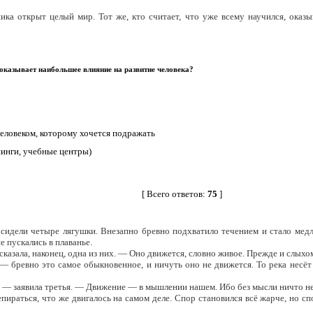
ка открыт целый мир. Тот же, кто считает, что уже всему научился, оказы
оказывает наибольшее влияние на развитие человека?
человеком, которому хочется подражать
нинги, учебные центры)
[ Всего ответов:
75
]
 сидели четыре лягушки. Внезапно бревно подхватило течением и стало медл
е пускались в плаванье.
сказала, наконец, одна из них. — Оно движется, словно живое. Прежде и слыхо
— бревно это самое обыкновенное, и ничуть оно не движется. То река несёт 
а, — заявила третья. — Движение — в мышлении нашем. Ибо без мысли ничто н
ираться, что же двигалось на самом деле. Спор становился всё жарче, но сп