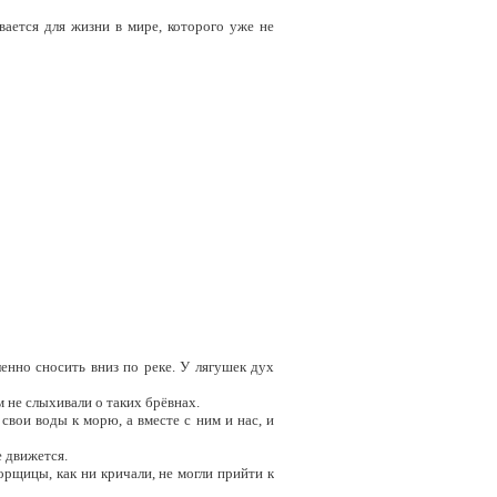
вается для жизни в мире, которого уже не
енно сносить вниз по реке. У лягушек дух
м не слыхивали о таких брёвнах.
свои воды к морю, а вместе с ним и нас, и
е движется.
орщицы, как ни кричали, не могли прийти к